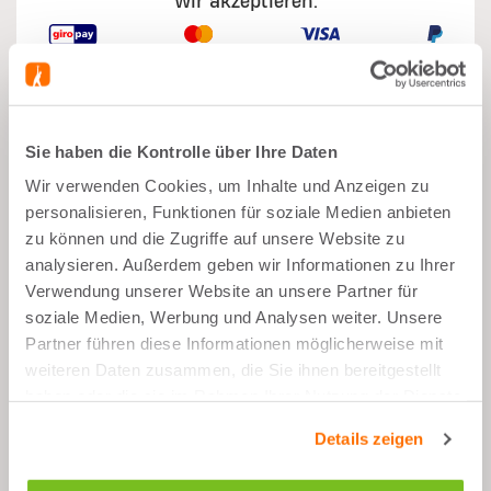
Wir akzeptieren:
Sie haben die Kontrolle über Ihre Daten
Was gut daran ist
Wir verwenden Cookies, um Inhalte und Anzeigen zu
personalisieren, Funktionen für soziale Medien anbieten
Sportziel
zu können und die Zugriffe auf unsere Website zu
analysieren. Außerdem geben wir Informationen zu Ihrer
Vor dem Sport
Verwendung unserer Website an unsere Partner für
soziale Medien, Werbung und Analysen weiter. Unsere
Vitamin B3, B6 & B12
Partner führen diese Informationen möglicherweise mit
Koffein
weiteren Daten zusammen, die Sie ihnen bereitgestellt
haben oder die sie im Rahmen Ihrer Nutzung der Dienste
gesammelt haben.
Details zeigen
Beschreibung