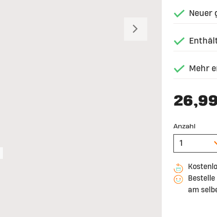
Neuer
Weiter
Enthäl
Mehr e
26,9
Anzahl
Kostenl
Bestelle
am selb