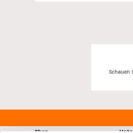
Schauen S
Shop
Unte