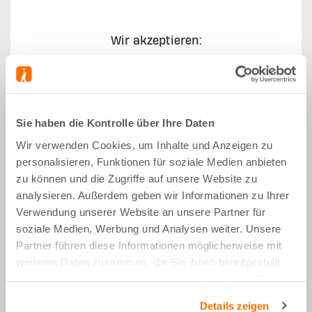
Wir akzeptieren:
Sie haben die Kontrolle über Ihre Daten
Wir verwenden Cookies, um Inhalte und Anzeigen zu
Was gut daran ist
personalisieren, Funktionen für soziale Medien anbieten
zu können und die Zugriffe auf unsere Website zu
Muskelwachstum
analysieren. Außerdem geben wir Informationen zu Ihrer
Verwendung unserer Website an unsere Partner für
Nach dem Sport
soziale Medien, Werbung und Analysen weiter. Unsere
Ausgewogener Snack
Partner führen diese Informationen möglicherweise mit
26g Proteine pro Portion
weiteren Daten zusammen, die Sie ihnen bereitgestellt
haben oder die sie im Rahmen Ihrer Nutzung der Dienste
Niedriger Zuckergehalt
gesammelt haben.
Details zeigen