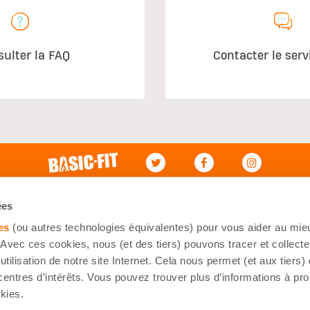
sulter la FAQ
Contacter le serv
ce à la clientèle
Mon Compte
ées
aux questions
Connexion
es
(ou autres technologies équivalentes) pour vous aider au mieu
oindre
Mes commandes
Avec ces cookies, nous (et des tiers) pouvons tracer et collecte
utilisation de notre site Internet. Cela nous permet (et aux tiers)
ations de livraison
S'inscrire
centres d’intérêts. Vous pouvez trouver plus d’informations à pr
kies.