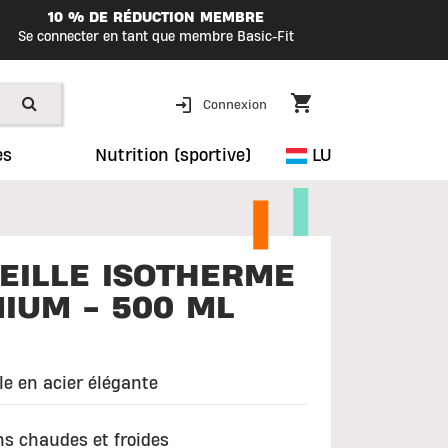
10 % DE RÉDUCTION MEMBRE
Se connecter en tant que membre Basic-Fit
Connexion
es
Nutrition (sportive)
LU
EILLE ISOTHERME
IUM - 500 ML
le en acier élégante
ns chaudes et froides