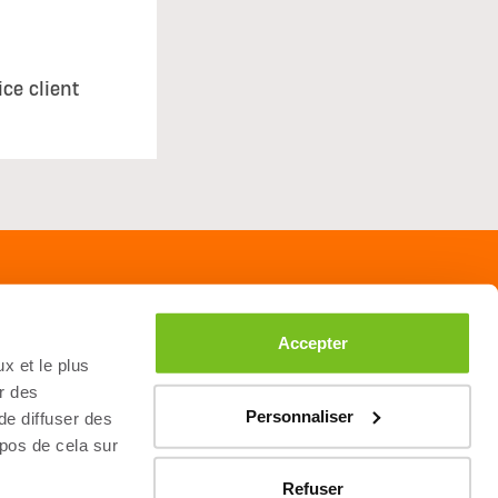
ice client
Accepter
x et le plus
r des
Personnaliser
 de diffuser des
opos de cela sur
Refuser