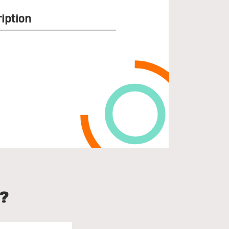
iption
?