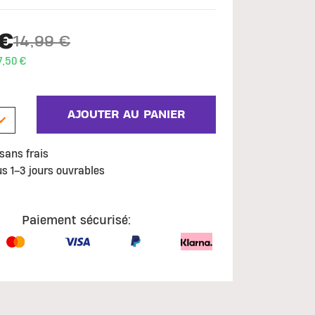
 €
14,99 €
Price reduced from
to
,50 €
AJOUTER AU PANIER
sans frais
us 1–3 jours ouvrables
Paiement sécurisé: