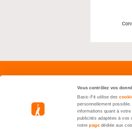
Con
Shop
Servi
Vous contrôlez vos donn
Équipements
Foire 
Basic-Fit utilise des
cooki
Starter Kit
Nous J
personnellement possible. 
informations quant à votre 
Accessoires
Inform
publicités adaptées à vos 
Nutrition (sportive)
notre
page
dédiée aux coo
Smart Bike