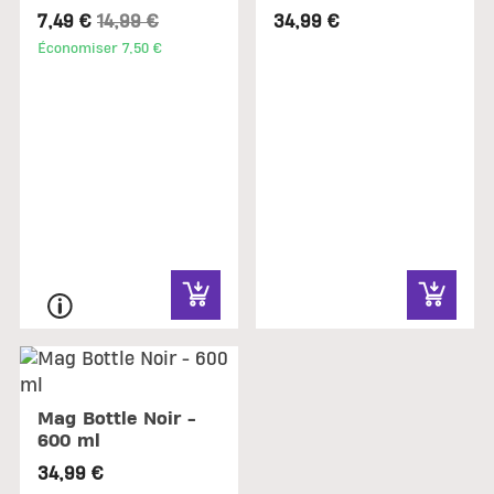
Price reduced from
to
7,49 €
14,99 €
34,99 €
Économiser 7,50 €
Mag Bottle Noir -
600 ml
34,99 €