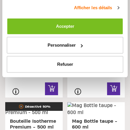
Premium shaker
Premium shaker
Afficher les détails
noir - 800 ml
Taupe - 800 ml
19,99 €
19,99 €
Accepter
Personnaliser
Refuser
Désactivé 50%
Bouteille Isotherme
Mag Bottle taupe -
Premium - 500 ml
600 ml