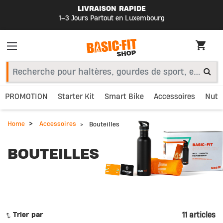
LIVRAISON RAPIDE
1–3 Jours Partout en Luxembourg
PROMOTION
Starter Kit
Smart Bike
Accessoires
Nutri
Home
Accessoires
Bouteilles
BOUTEILLES
11 articles
Trier par