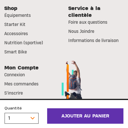
Shop
Service à la
clientèle
Équipements
Foire aux questions
Starter Kit
Nous Joindre
Accessoires
Informations de livraison
Nutrition (sportive)
Smart Bike
Mon Compte
Connexion
Mes commandes
S'inscrire
© Basic-Fit
Mentions légales
Droit de rétractation
Quantité
Déclaration en matière de
Déclaration de confidentialité
Conditions Generales de Vente
Cookie
AJOUTER AU PANIER
NXT Level Nutrition