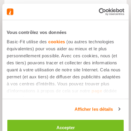
INCLUS :
Vous contrôlez vos données
SERVIETTE MULTI - 40
X 90 CM
Basic-Fit utilise des
cookies
(ou autres technologies
équivalentes) pour vous aider au mieux et le plus
personnellement possible. Avec ces cookies, nous (et
des tiers) pouvons tracer et collecter des informations
quant à votre utilisation de notre site Internet. Cela nous
permet (et aux tiers) de diffuser des publicités adaptées
Avantages
à vos centres d’intérêts. Vous pouvez trouver plus
d’informations à propos de cela sur notre
page
dédiée
2x Serviette avec compartiment de
aux cookies.
rangement pratique
Afficher les détails
Matière : 100 % coton - tissu éponge
Taille :- 90 cm x 40 cm
Accepter