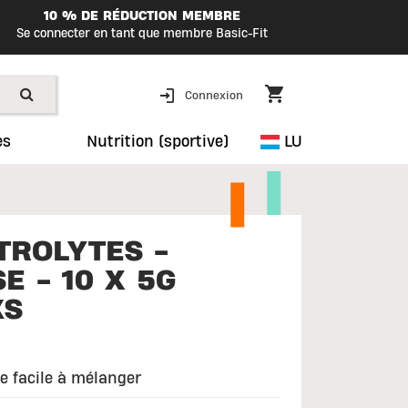
10 % DE RÉDUCTION MEMBRE
Se connecter en tant que membre Basic-Fit
Connexion
es
Nutrition (sportive)
LU
TROLYTES -
E - 10 X 5G
KS
e facile à mélanger