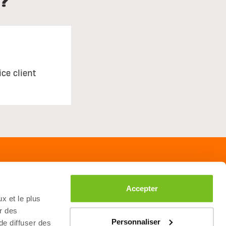
?
ice client
Accepter
x et le plus
r des
Personnaliser
 de diffuser des