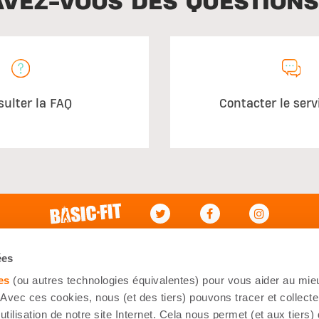
AVEZ-VOUS DES QUESTIONS
sulter la FAQ
Contacter le serv
ce à la clientèle
Mon Compte
ées
aux questions
Connexion
es
(ou autres technologies équivalentes) pour vous aider au mieu
oindre
Mes commandes
Avec ces cookies, nous (et des tiers) pouvons tracer et collecte
utilisation de notre site Internet. Cela nous permet (et aux tiers)
ations de livraison
S'inscrire