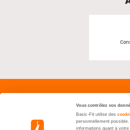
Con
Shop
Servi
Vous contrôlez vos donn
Équipements
Foire 
Basic-Fit utilise des
cooki
Starter Kit
Nous J
personnellement possible. 
informations quant à votre 
Accessoires
Inform