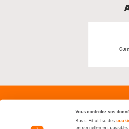
Con
Shop
Servi
Vous contrôlez vos donn
Équipements
Foire 
Basic-Fit utilise des
cooki
Starter Kit
Nous J
personnellement possible. 