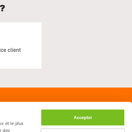
?
ice client
Accepter
x et le plus
r des