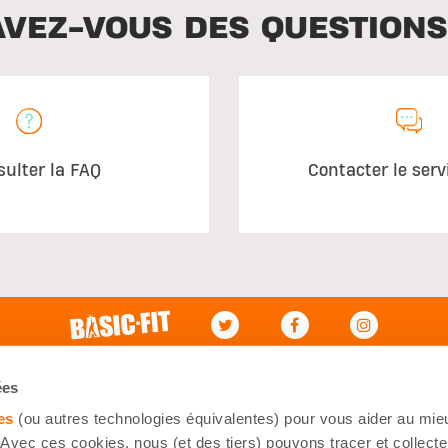
AVEZ-VOUS DES QUESTIONS
sulter la FAQ
Contacter le serv
ce à la clientèle
Mon Compte
ées
aux questions
Connexion
es
(ou autres technologies équivalentes) pour vous aider au mieu
oindre
Mes commandes
Avec ces cookies, nous (et des tiers) pouvons tracer et collecte