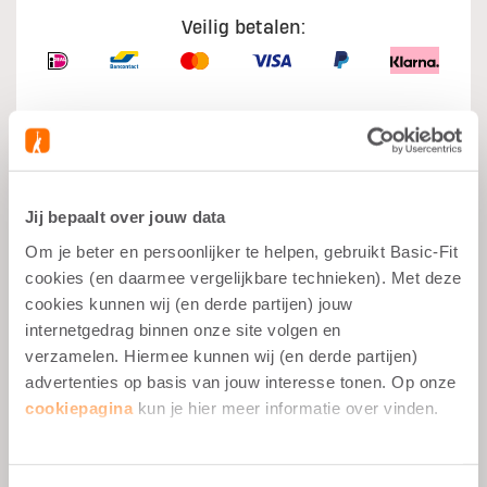
Veilig betalen:
Wat je moet weten
Jij bepaalt over jouw data
Om je beter en persoonlijker te helpen, gebruikt Basic-Fit
Spiergroei
cookies (en daarmee vergelijkbare technieken). Met deze
Na het sporten
cookies kunnen wij (en derde partijen) jouw
internetgedrag binnen onze site volgen en
25g Eiwitten
verzamelen. Hiermee kunnen wij (en derde partijen)
advertenties op basis van jouw interesse tonen. Op onze
Laag in Suiker
cookiepagina
kun je hier meer informatie over vinden.
Laag in Vet
Gemakkelijk te Verteren