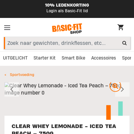
10% LEDENKORTING
Login als Basic-Fit lid
UITGELICHT
Starter Kit
Smart Bike
Accessoires
Sport
Sportvoeding
Vorig
V
CLEAR WHEY LEMONADE - ICED TEA
PEACH – 750G