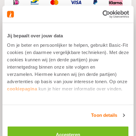
Jij bepaalt over jouw data
Wat je moet weten
Om je beter en persoonlijker te helpen, gebruikt Basic-Fit
cookies (en daarmee vergelijkbare technieken). Met deze
Alle sportdoelen
cookies kunnen wij (en derde partijen) jouw
internetgedrag binnen onze site volgen en
Voor en na het sporten
verzamelen. Hiermee kunnen wij (en derde partijen)
op elk moment
advertenties op basis van jouw interesse tonen. Op onze
Vitamine C
cookiepagina
kun je hier meer informatie over vinden.
Omschrijving
Toon details
Accepteren