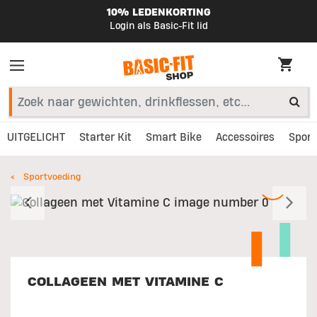
10% LEDENKORTING
Login als Basic-Fit lid
UITGELICHT
Starter Kit
Smart Bike
Accessoires
Sport
Sportvoeding
Vorig
V
COLLAGEEN MET VITAMINE C