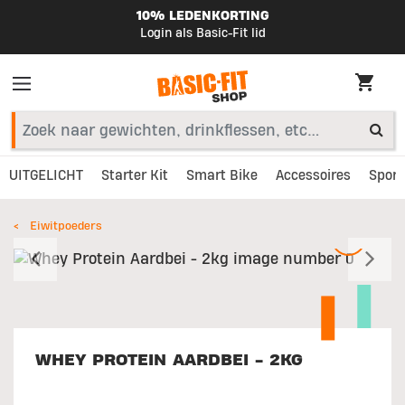
10% LEDENKORTING
Login als Basic-Fit lid
UITGELICHT
Starter Kit
Smart Bike
Accessoires
Sport
Eiwitpoeders
Vorig
V
WHEY PROTEIN AARDBEI - 2KG