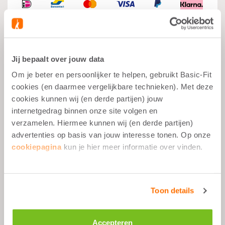
Jij bepaalt over jouw data
Wat je moet weten
Om je beter en persoonlijker te helpen, gebruikt Basic-Fit
cookies (en daarmee vergelijkbare technieken). Met deze
Spiergroei
cookies kunnen wij (en derde partijen) jouw
internetgedrag binnen onze site volgen en
Na het Sporten
verzamelen. Hiermee kunnen wij (en derde partijen)
Gebalanceerde Snack
advertenties op basis van jouw interesse tonen. Op onze
23g Eiwitten per Portie
cookiepagina
kun je hier meer informatie over vinden.
Omschrijving
Toon details
Accepteren