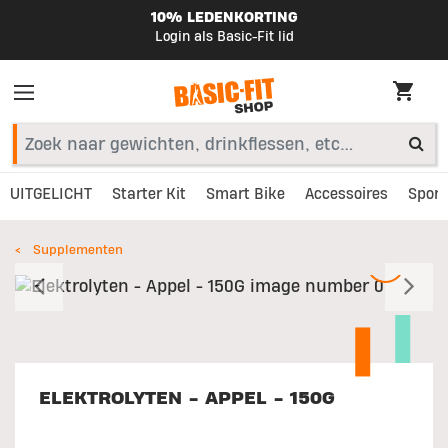
10% LEDENKORTING
Login als Basic-Fit lid
UITGELICHT
Starter Kit
Smart Bike
Accessoires
Sport
Supplementen
Vorig
V
ELEKTROLYTEN - APPEL - 150G