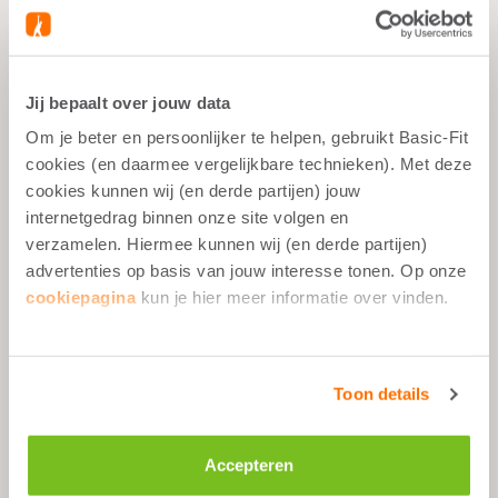
Jij bepaalt over jouw data
Om je beter en persoonlijker te helpen, gebruikt Basic-Fit
Wat je moet weten
cookies (en daarmee vergelijkbare technieken). Met deze
cookies kunnen wij (en derde partijen) jouw
Tijdens het sporten
internetgedrag binnen onze site volgen en
Na het sporten
verzamelen. Hiermee kunnen wij (en derde partijen)
Elk moment
advertenties op basis van jouw interesse tonen. Op onze
cookiepagina
kun je hier meer informatie over vinden.
Omschrijving
Toon details
Ingrediënten
Accepteren