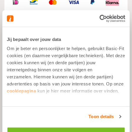
Jij bepaalt over jouw data
Wat je moet weten
Om je beter en persoonlijker te helpen, gebruikt Basic-Fit
cookies (en daarmee vergelijkbare technieken). Met deze
Spiergroei
cookies kunnen wij (en derde partijen) jouw
Na het Sporten
internetgedrag binnen onze site volgen en
Gebalanceerde Snack
verzamelen. Hiermee kunnen wij (en derde partijen)
advertenties op basis van jouw interesse tonen. Op onze
23g Eiwit per Portie
cookiepagina
kun je hier meer informatie over vinden.
Omschrijving
Toon details