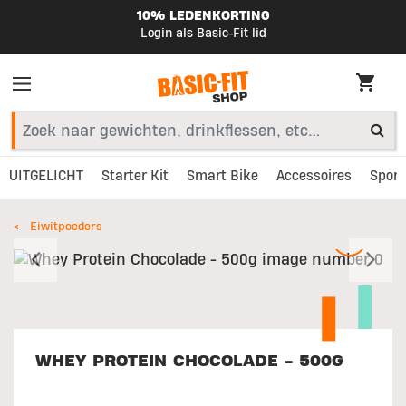
10% LEDENKORTING
Login als Basic-Fit lid
UITGELICHT
Starter Kit
Smart Bike
Accessoires
Sport
Eiwitpoeders
Vorig
V
WHEY PROTEIN CHOCOLADE - 500G