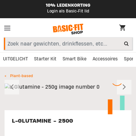
10% LEDENKORTING
Login als Basic-Fit lid
UITGELICHT
Starter Kit
Smart Bike
Accessoires
Sport
Plant-based
Vorig
V
L-GLUTAMINE - 250G