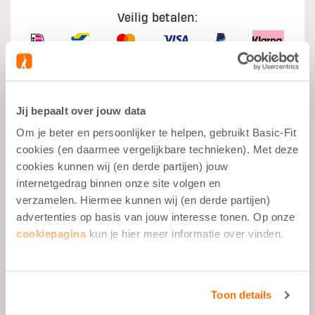
Veilig betalen:
Jij bepaalt over jouw data
Wat je moet weten
Om je beter en persoonlijker te helpen, gebruikt Basic-Fit
cookies (en daarmee vergelijkbare technieken). Met deze
cookies kunnen wij (en derde partijen) jouw
Spiergroei
internetgedrag binnen onze site volgen en
Na het Sporten
verzamelen. Hiermee kunnen wij (en derde partijen)
Gebalanceerde Snack
advertenties op basis van jouw interesse tonen. Op onze
cookiepagina
kun je hier meer informatie over vinden.
Vetvrij
Omschrijving
Toon details