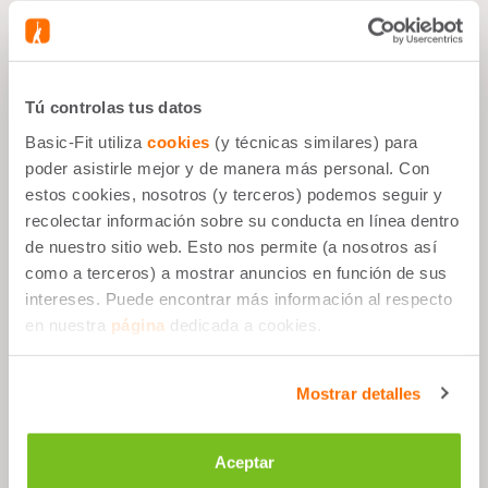
BUNDLE CONTIENE:
Tú controlas tus datos
Basic-Fit utiliza
cookies
(y técnicas similares) para
BIDÓN NARANJA - 500
poder asistirle mejor y de manera más personal. Con
ML
estos cookies, nosotros (y terceros) podemos seguir y
recolectar información sobre su conducta en línea dentro
de nuestro sitio web. Esto nos permite (a nosotros así
como a terceros) a mostrar anuncios en función de sus
intereses. Puede encontrar más información al respecto
Por qué es bueno
en nuestra
página
dedicada a cookies.
3 botellas, capacidad: 500 ml
Mostrar detalles
Fácil de limpiar y usar
La boquilla extraíble cerrada no derrama
Aceptar
líquido