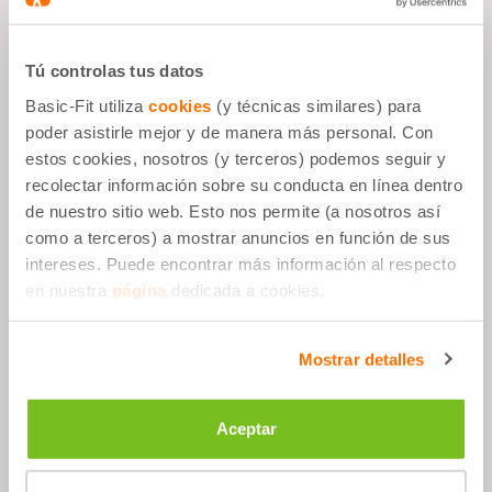
Tú controlas tus datos
Por qué es bueno
Basic-Fit utiliza
cookies
(y técnicas similares) para
poder asistirle mejor y de manera más personal. Con
Portería deportiva
estos cookies, nosotros (y terceros) podemos seguir y
En cualquier momento
recolectar información sobre su conducta en línea dentro
de nuestro sitio web. Esto nos permite (a nosotros así
Vitaminas A,B,C, D & K
como a terceros) a mostrar anuncios en función de sus
intereses. Puede encontrar más información al respecto
en nuestra
página
dedicada a cookies.
Descripción
Mostrar detalles
Ingredientes
Aceptar