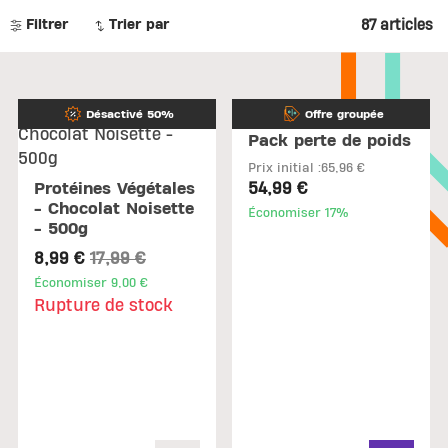
87 articles
Filtrer
Trier par
Désactivé 50%
Offre groupée
Pack perte de poids
Prix initial :
65,96 €
54,99 €
Protéines Végétales
- Chocolat Noisette
Économiser 17%
- 500g
Price reduced from
to
8,99 €
17,99 €
Économiser 9,00 €
Rupture de stock