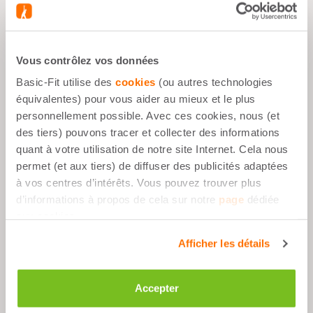
Rupture de stock
Vous contrôlez vos données
Basic-Fit utilise des
cookies
(ou autres technologies
équivalentes) pour vous aider au mieux et le plus
personnellement possible. Avec ces cookies, nous (et
des tiers) pouvons tracer et collecter des informations
quant à votre utilisation de notre site Internet. Cela nous
permet (et aux tiers) de diffuser des publicités adaptées
à vos centres d’intérêts. Vous pouvez trouver plus
d’informations à propos de cela sur notre
page
dédiée
Désactivé 30%
aux cookies.
Whey Protein
Afficher les détails
Banane - 750g
Pocket Protein -
Vegan Caramel Salé
25,99 €
- 15 barres
Accepter
Price reduced from
to
20,29 €
28,99 €