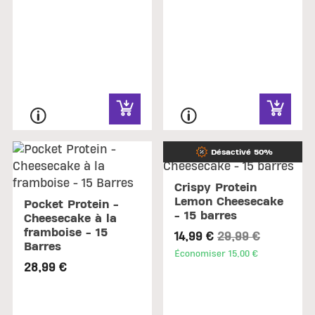
Désactivé 50%
Crispy Protein
Lemon Cheesecake
Pocket Protein -
- 15 barres
Cheesecake à la
framboise - 15
Price reduced fr
to
14,99 €
29,99 €
Barres
Économiser 15,00 €
28,99 €