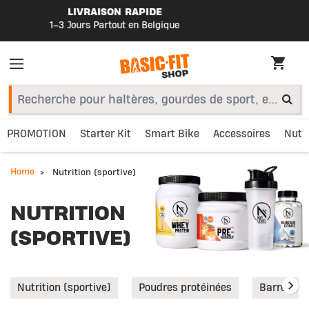
BOUTIQUE EN LIGNE OFFICIELLE
par Basic-Fit
PROMOTION
Starter Kit
Smart Bike
Accessoires
Nutri
Home
Nutrition (sportive)
NUTRITION
(SPORTIVE)
Nutrition (sportive)
Poudres protéinées
Barres