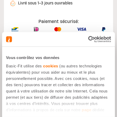
Livré sous 1–3 jours ouvrables
Paiement sécurisé:
Vous contrôlez vos données
Avantages
Basic-Fit utilise des
cookies
(ou autres technologies
équivalentes) pour vous aider au mieux et le plus
Croissance Musculaire
personnellement possible. Avec ces cookies, nous (et
des tiers) pouvons tracer et collecter des informations
Après le Sport
quant à votre utilisation de notre site Internet. Cela nous
Collation Équilibrée
permet (et aux tiers) de diffuser des publicités adaptées
Faible en Sucre
à vos centres d’intérêts. Vous pouvez trouver plus
d’informations à propos de cela sur notre
page
dédiée
Très Savoureux
aux cookies.