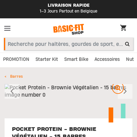
LIVRAISON RAPIDE
1–3 Jours Partout en Belgique
PROMOTION
Starter Kit
Smart Bike
Accessoires
Nutri
Barres
Précédent
S
POCKET PROTEIN - BROWNIE
VÉGÉTALIEN - 15 BARRES