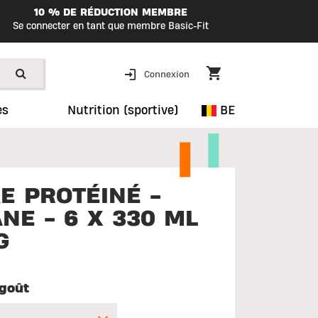
10 % DE RÉDUCTION MEMBRE
Se connecter en tant que membre Basic-Fit
Connexion
es
Nutrition (sportive)
BE
E PROTÉINÉ -
NE - 6 X 330 ML
G
goût