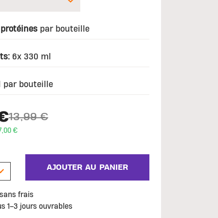
 protéines
par bouteille
ts:
6x 330 ml
 par bouteille
€
13,99 €
Price reduced from
to
,00 €
AJOUTER AU PANIER
sans frais
us 1–3 jours ouvrables