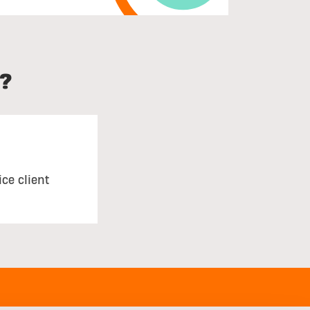
?
ice client