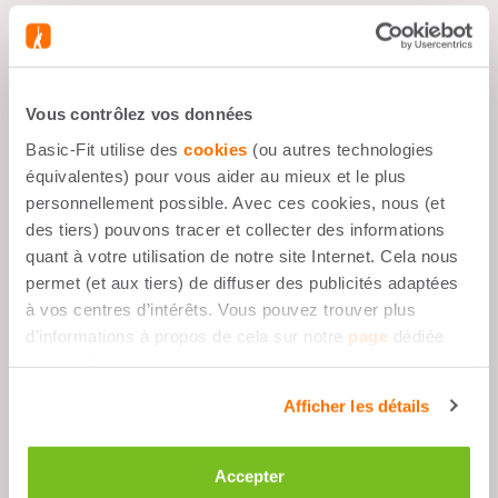
Avantages
Vous contrôlez vos données
Objectif Sportif
Basic-Fit utilise des
cookies
(ou autres technologies
À tout moment
équivalentes) pour vous aider au mieux et le plus
personnellement possible. Avec ces cookies, nous (et
1 comprimé par jour
des tiers) pouvons tracer et collecter des informations
quant à votre utilisation de notre site Internet. Cela nous
permet (et aux tiers) de diffuser des publicités adaptées
Description
à vos centres d’intérêts. Vous pouvez trouver plus
d’informations à propos de cela sur notre
page
dédiée
aux cookies.
Ingrédients
Afficher les détails
Accepter