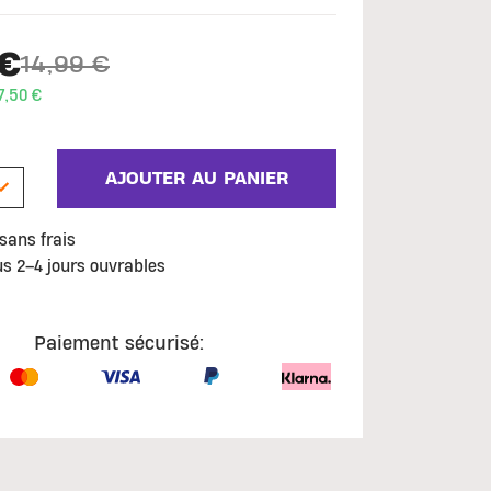
 €
14,99 €
Price reduced from
to
7,50 €
AJOUTER AU PANIER
sans frais
us 2–4 jours ouvrables
Paiement sécurisé: