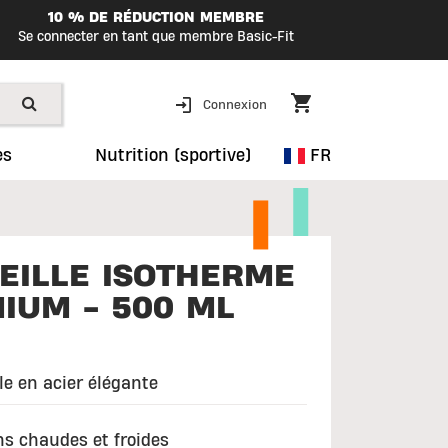
10 % DE RÉDUCTION MEMBRE
Se connecter en tant que membre Basic-Fit
Connexion
es
Nutrition (sportive)
FR
EILLE ISOTHERME
IUM - 500 ML
le en acier élégante
ns chaudes et froides