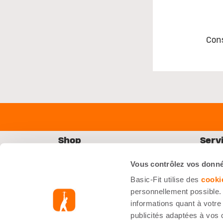
Con
Shop
Servi
Starter Kit
Foire 
Vous contrôlez vos donn
Équipements
Nous J
Basic-Fit utilise des
cooki
Accessoires
Inform
personnellement possible. 
informations quant à votre 
Nutrition (sportive)
publicités adaptées à vos 
Pré-Workout