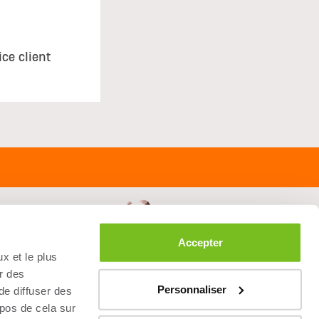
ice client
Accepter
x et le plus
r des
Personnaliser
 de diffuser des
opos de cela sur