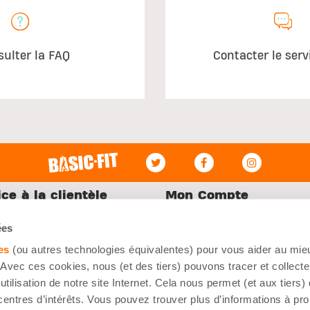
sulter la FAQ
Contacter le serv
ce à la clientèle
Mon Compte
aux questions
Connexion
ées
oindre
Mes commandes
es
(ou autres technologies équivalentes) pour vous aider au mieu
ations de livraison
S'inscrire
Avec ces cookies, nous (et des tiers) pouvons tracer et collecte
utilisation de notre site Internet. Cela nous permet (et aux tiers)
centres d’intérêts. Vous pouvez trouver plus d’informations à pr