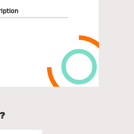
iption
?