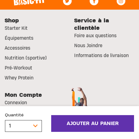
Shop
Service à la
clientèle
Starter Kit
Foire aux questions
Équipements
Nous Joindre
Accessoires
Informations de livraison
Nutrition (sportive)
Pré-Workout
Whey Protein
Mon Compte
Connexion
Mes commandes
Quantité
S'inscrire
AJOUTER AU PANIER
© Basic-Fit
Mentions légales
Droit de rétractation