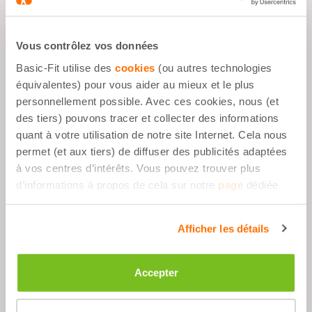
Avantages
Vous contrôlez vos données
Basic-Fit utilise des
cookies
(ou autres technologies
15 Litre - 30x50 cm
équivalentes) pour vous aider au mieux et le plus
Compartiment principal spacieux avec
personnellement possible. Avec ces cookies, nous (et
fermeture à glissière
des tiers) pouvons tracer et collecter des informations
quant à votre utilisation de notre site Internet. Cela nous
Multiples poches intérieures et
permet (et aux tiers) de diffuser des publicités adaptées
extérieures pour une meilleure
organisation
à vos centres d’intérêts. Vous pouvez trouver plus
d’informations à propos de cela sur notre
page
dédiée
Bretelle réglable et détachable pour un
aux cookies.
transport confortable
Afficher les détails
Description
Accepter