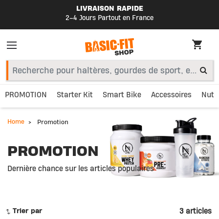
LIVRAISON RAPIDE
2–4 Jours Partout en France
PROMOTION
Starter Kit
Smart Bike
Accessoires
Nutri
Home
Promotion
PROMOTION
Dernière chance sur les articles populaires
3 articles
Trier par