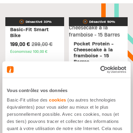
Désactivé 33%
Désactivé 50%
Basic-Fit Smart
Bike
Price reduced from
to
Pocket Protein -
199,00 €
299,00 €
Cheesecake à la
Économisez 100,00 €
framboise - 15
Barres
Price reduced fr
to
14,49 €
28,99 €
Économisez 14,50 €
Vous contrôlez vos données
Basic-Fit utilise des
cookies
(ou autres technologies
équivalentes) pour vous aider au mieux et le plus
personnellement possible. Avec ces cookies, nous (et
des tiers) pouvons tracer et collecter des informations
quant à votre utilisation de notre site Internet. Cela nous