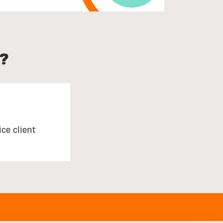
?
ice client