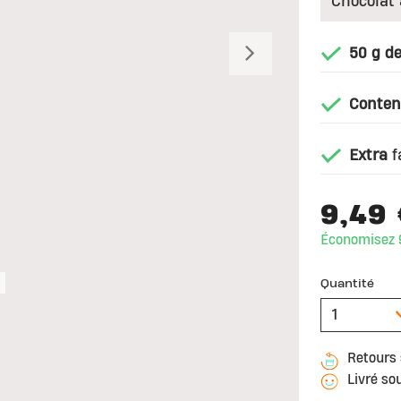
50 g de
Suivant
Conten
Extra
f
9,49
Économisez 
Quantité
Retours 
Livré so