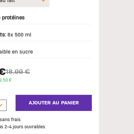
 protéines
ts:
6x 500 ml
aible en sucre
 €
18,99 €
Price reduced from
to
9,50 €
AJOUTER AU PANIER
sans frais
us 2–4 jours ouvrables