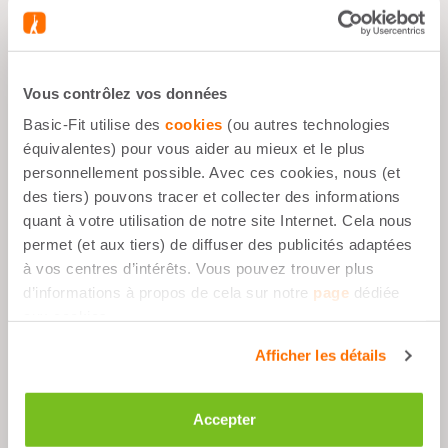
Avantages
Vous contrôlez vos données
Objectif Sportif
Basic-Fit utilise des
cookies
(ou autres technologies
À tout moment
équivalentes) pour vous aider au mieux et le plus
personnellement possible. Avec ces cookies, nous (et
1 comprimé par jour
des tiers) pouvons tracer et collecter des informations
quant à votre utilisation de notre site Internet. Cela nous
permet (et aux tiers) de diffuser des publicités adaptées
Description
à vos centres d’intérêts. Vous pouvez trouver plus
d’informations à propos de cela sur notre
page
dédiée
aux cookies.
Ingrédients
Afficher les détails
Accepter
Utilisation suggérée