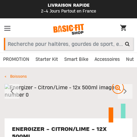
LIVRAISON RAPIDE
2–4 Jours Partout en France
PROMOTION
Starter Kit
Smart Bike
Accessoires
Nutri
Boissons
Précédent
S
ENERGIZER - CITRON/LIME - 12X
500ML