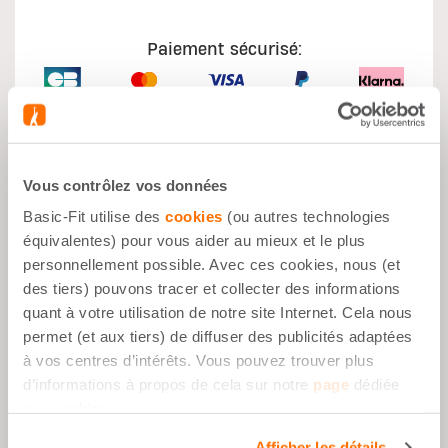
Paiement sécurisé:
Vous contrôlez vos données
Avantages
Basic-Fit utilise des
cookies
(ou autres technologies
équivalentes) pour vous aider au mieux et le plus
Croissance Musculaire
personnellement possible. Avec ces cookies, nous (et
des tiers) pouvons tracer et collecter des informations
Avant le Sport
quant à votre utilisation de notre site Internet. Cela nous
Pendant le Sport
permet (et aux tiers) de diffuser des publicités adaptées
à vos centres d’intérêts. Vous pouvez trouver plus
sans Caféine
d’informations à propos de cela sur notre
page
dédiée
aux cookies.
Description
Afficher les détails