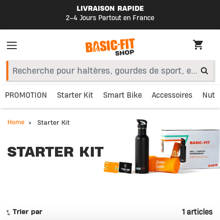
LIVRAISON RAPIDE
2–4 Jours Partout en France
PROMOTION
Starter Kit
Smart Bike
Accessoires
Nutri
Home
Starter Kit
STARTER KIT
1 articles
Trier par