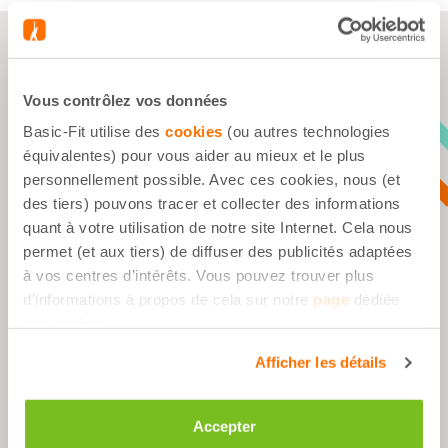
Vous contrôlez vos données
Starter Kit - 1 Mois
Basic-Fit utilise des
cookies
(ou autres technologies
d'abonnement
équivalentes) pour vous aider au mieux et le plus
34,95 €
personnellement possible. Avec ces cookies, nous (et
des tiers) pouvons tracer et collecter des informations
quant à votre utilisation de notre site Internet. Cela nous
permet (et aux tiers) de diffuser des publicités adaptées
à vos centres d’intérêts. Vous pouvez trouver plus
d’informations à propos de cela sur notre
page
dédiée
aux cookies.
Afficher les détails
Accepter