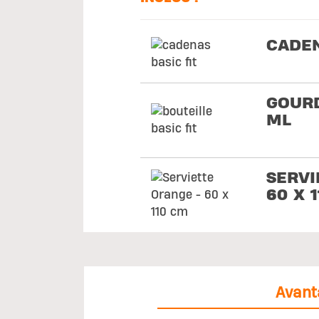
CADE
GOURD
ML
SERVI
60 X 
Avant