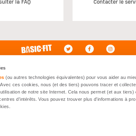
sulter la FAQ
Contacter le serv
ce à la clientèle
Mon Compte
ées
aux questions
Connexion
es
(ou autres technologies équivalentes) pour vous aider au mieu
oindre
Mes commandes
Avec ces cookies, nous (et des tiers) pouvons tracer et collecte
utilisation de notre site Internet. Cela nous permet (et aux tiers)
ations de livraison
S'inscrire
centres d’intérêts. Vous pouvez trouver plus d’informations à pr
kies.
Déclaration en matière de Cookie
Déclaration de confidentialité
Cond