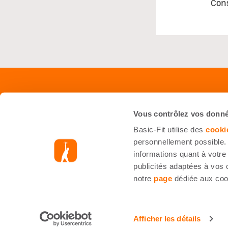
Con
Shop
Servi
Vous contrôlez vos donn
Équipements
Foire 
Basic-Fit utilise des
cooki
Starter Kit
Nous J
personnellement possible. 
informations quant à votre 
Accessoires
Inform
publicités adaptées à vos 
Nutrition (sportive)
notre
page
dédiée aux coo
Smart Bike
© Basic-Fit
Mentions légales
Droit de rétractation
Afficher les détails