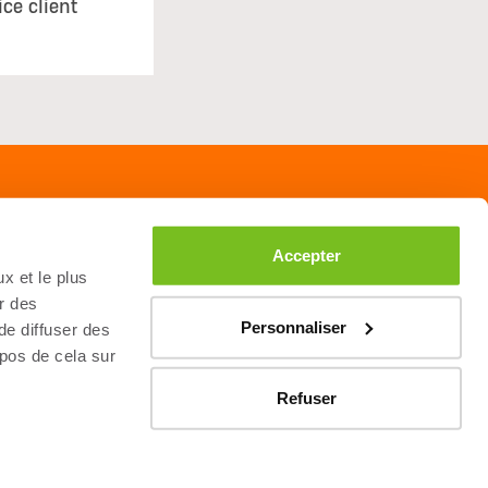
ice client
Accepter
x et le plus
r des
Personnaliser
 de diffuser des
opos de cela sur
Refuser
itions Generales de Vente
NXT Level Nutrition