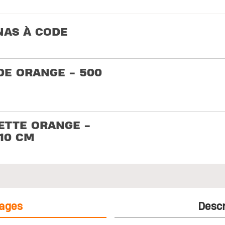
NAS À CODE
E ORANGE - 500
ETTE ORANGE -
110 CM
ages
Descr