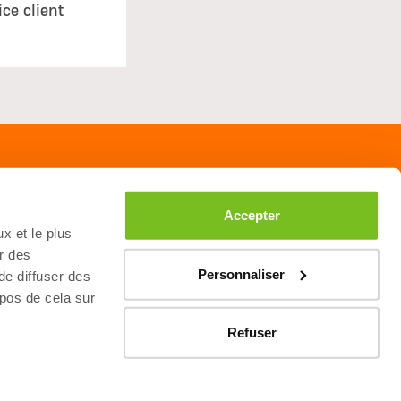
ice client
Accepter
x et le plus
r des
Personnaliser
 de diffuser des
opos de cela sur
Refuser
itions Generales de Vente
NXT Level Nutrition