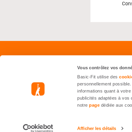
Con
Shop
Servi
Vous contrôlez vos donn
Équipements
Foire 
Basic-Fit utilise des
cooki
Starter Kit
Nous J
personnellement possible. 
informations quant à votre 
Accessoires
Inform
publicités adaptées à vos 
Nutrition (sportive)
notre
page
dédiée aux coo
Smart Bike
© Basic-Fit
Mentions légales
Droit de rétractation
Afficher les détails