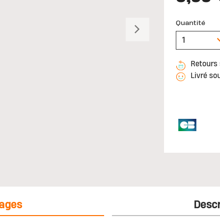
Quantité
Suivant
Retours 
Livré so
ages
Descr