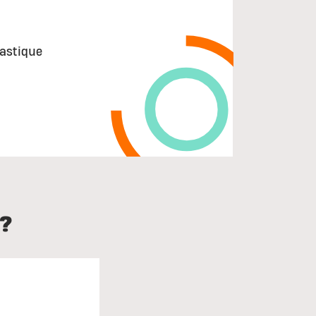
lastique
?