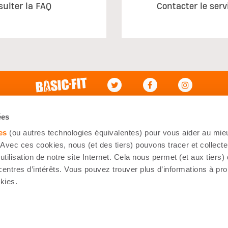
sulter la FAQ
Contacter le serv
ce à la clientèle
Mon Compte
ées
aux questions
Connexion
es
(ou autres technologies équivalentes) pour vous aider au mieu
oindre
Mes commandes
Avec ces cookies, nous (et des tiers) pouvons tracer et collecte
utilisation de notre site Internet. Cela nous permet (et aux tiers)
ations de livraison
S'inscrire
centres d’intérêts. Vous pouvez trouver plus d’informations à pr
kies.
Déclaration en matière de Cookie
Déclaration de confidentialité
Cond